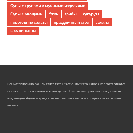
Супы с крупами и мучными изделиями
Супы с овощами
Ужин
грибы
кукуруза
новогодние салаты
праздничный стол
салаты
шампиньоны
Все материалы на данном сайте взяты из открытых источников и предоставляются
исключительно в ознакомительных целях. Права на материалы принадлежат их
владельцам. Администрация сайта ответственности за содержание материала
не несет.