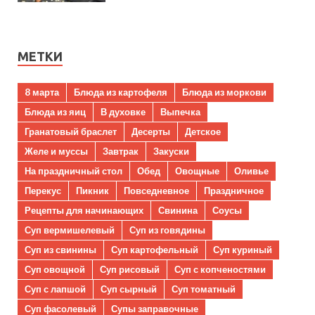
МЕТКИ
8 марта
Блюда из картофеля
Блюда из моркови
Блюда из яиц
В духовке
Выпечка
Гранатовый браслет
Десерты
Детское
Желе и муссы
Завтрак
Закуски
На праздничный стол
Обед
Овощные
Оливье
Перекус
Пикник
Повседневное
Праздничное
Рецепты для начинающих
Свинина
Соусы
Суп вермишелевый
Суп из говядины
Суп из свинины
Суп картофельный
Суп куриный
Суп овощной
Суп рисовый
Суп с копченостями
Суп с лапшой
Суп сырный
Суп томатный
Суп фасолевый
Супы заправочные