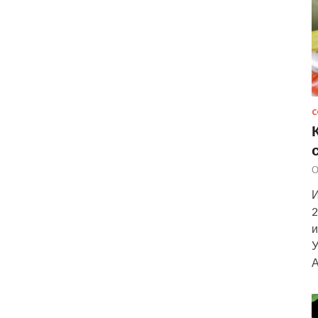
С
О
И
2
и
У
А