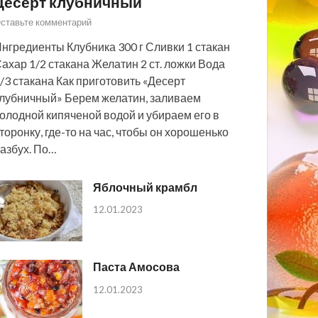
Десерт клубничный
ставьте комментарий
нгредиенты Клубника 300 г Сливки 1 стакан
ахар 1/2 стакана Желатин 2 ст. ложки Вода
/3 стакана Как приготовить «Десерт
лубничный» Берем желатин, заливаем
олодной кипяченой водой и убираем его в
торонку, где-то на час, чтобы он хорошенько
азбух. По…
Яблочный крамбл
12.01.2023
Паста Амосова
12.01.2023