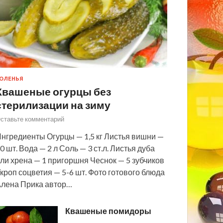
ОЛЕНЬЯ
Квашеные огурцы без
стерилизации на зиму
ставьте комментарий
нгредиенты Огурцы — 1,5 кг Листья вишни —
0 шт. Вода — 2 л Соль — 3 ст.л. Листья дуба
ли хрена — 1 пригоршня Чеснок — 5 зубчиков
кроп соцветия — 5-6 шт. Фото готового блюда
лена Прика автор…
Квашеные помидоры