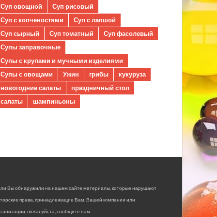
Суп овощной
Суп рисовый
Суп с копченостями
Суп с лапшой
Суп сырный
Суп томатный
Суп фасолевый
Супы заправочные
Супы с крупами и мучными изделиями
Супы с овощами
Ужин
грибы
кукуруза
новогодние салаты
праздничный стол
салаты
шампиньоны
сли Вы обнаружили на нашем сайте материалы, которые нарушают
вторские права, принадлежащие Вам, Вашей компании или
ганизации, пожалуйста, сообщите нам.