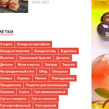
20.01.2023
МЕТКИ
8 марта
Блюда из картофеля
Блюда из моркови
Блюда из яиц
В духовке
Выпечка
Гранатовый браслет
Десерты
Детское
Желе и муссы
Завтрак
Закуски
На праздничный стол
Обед
Овощные
Оливье
Перекус
Пикник
Повседневное
Праздничное
Рецепты для начинающих
Свинина
Соусы
Суп вермишелевый
Суп из говядины
Суп из свинины
Суп картофельный
Суп куриный