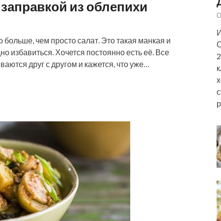
и заправкой из облепихи
О
И
то больше, чем просто салат. Это такая манкая и
С
но избавиться. Хочется постоянно есть её. Все
2
ются друг с другом и кажется, что уже…
к
х
с
р