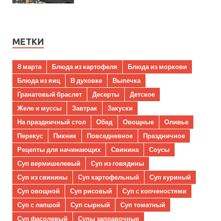
МЕТКИ
8 марта
Блюда из картофеля
Блюда из моркови
Блюда из яиц
В духовке
Выпечка
Гранатовый браслет
Десерты
Детское
Желе и муссы
Завтрак
Закуски
На праздничный стол
Обед
Овощные
Оливье
Перекус
Пикник
Повседневное
Праздничное
Рецепты для начинающих
Свинина
Соусы
Суп вермишелевый
Суп из говядины
Суп из свинины
Суп картофельный
Суп куриный
Суп овощной
Суп рисовый
Суп с копченостями
Суп с лапшой
Суп сырный
Суп томатный
Суп фасолевый
Супы заправочные