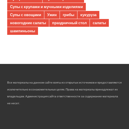
Супы с крупами и мучными изделиями
Супы с овощами
Ужин
грибы
кукуруза
новогодние салаты
праздничный стол
салаты
шампиньоны
Все материалы на данном сайте взяты из открытых источников и предоставляются
исключительно в ознакомительных целях. Права на материалы принадлежат их
владельцам. Администрация сайта ответственности за содержание материала
не несет.