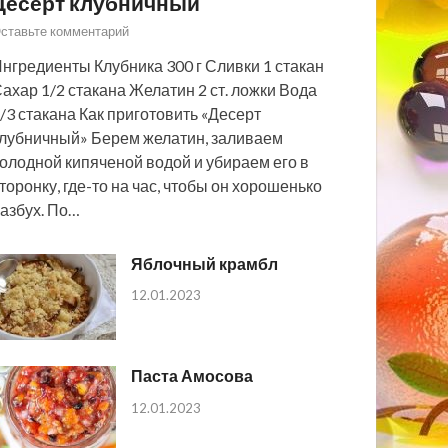
Десерт клубничный
ставьте комментарий
нгредиенты Клубника 300 г Сливки 1 стакан
ахар 1/2 стакана Желатин 2 ст. ложки Вода
/3 стакана Как приготовить «Десерт
лубничный» Берем желатин, заливаем
олодной кипяченой водой и убираем его в
торонку, где-то на час, чтобы он хорошенько
азбух. По…
Яблочный крамбл
12.01.2023
Паста Амосова
12.01.2023