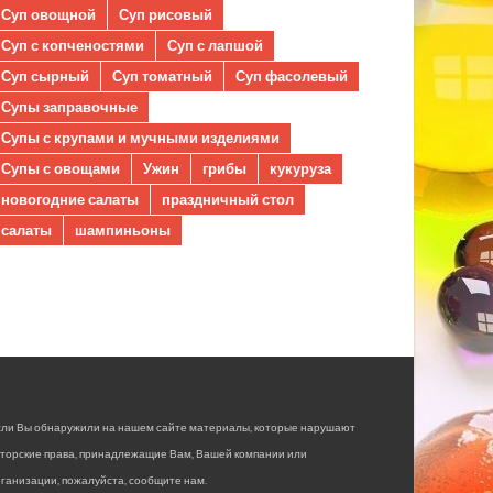
Суп овощной
Суп рисовый
Суп с копченостями
Суп с лапшой
Суп сырный
Суп томатный
Суп фасолевый
Супы заправочные
Супы с крупами и мучными изделиями
Супы с овощами
Ужин
грибы
кукуруза
новогодние салаты
праздничный стол
салаты
шампиньоны
сли Вы обнаружили на нашем сайте материалы, которые нарушают
вторские права, принадлежащие Вам, Вашей компании или
ганизации, пожалуйста, сообщите нам.