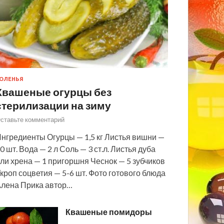
ОЛЕНЬЯ
Квашеные огурцы без
стерилизации на зиму
ставьте комментарий
нгредиенты Огурцы — 1,5 кг Листья вишни —
0 шт. Вода — 2 л Соль — 3 ст.л. Листья дуба
ли хрена — 1 пригоршня Чеснок — 5 зубчиков
кроп соцветия — 5-6 шт. Фото готового блюда
лена Прика автор…
Квашеные помидоры