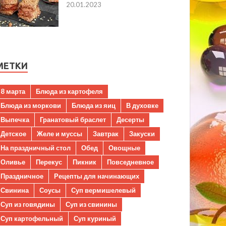
20.01.2023
МЕТКИ
8 марта
Блюда из картофеля
Блюда из моркови
Блюда из яиц
В духовке
Выпечка
Гранатовый браслет
Десерты
Детское
Желе и муссы
Завтрак
Закуски
На праздничный стол
Обед
Овощные
Оливье
Перекус
Пикник
Повседневное
Праздничное
Рецепты для начинающих
Свинина
Соусы
Суп вермишелевый
Суп из говядины
Суп из свинины
Суп картофельный
Суп куриный