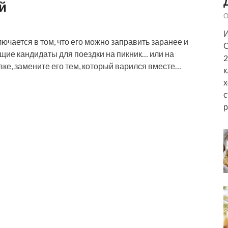
й
О
И
ючается в том, что его можно заправить заранее и
С
щие кандидаты для поездки на пикник… или на
2
вке, замените его тем, который варился вместе…
к
х
с
р