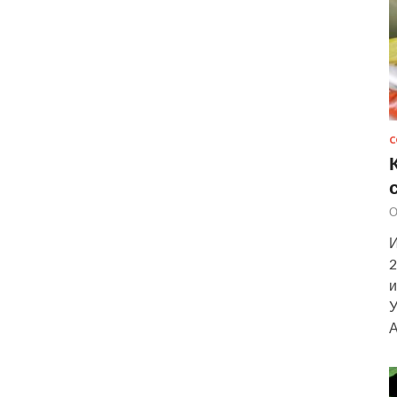
С
О
И
2
и
У
А