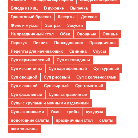
Блюда из яиц
В духовке
Выпечка
Гранатовый браслет
Десерты
Детское
Желе и муссы
Завтрак
Закуски
На праздничный стол
Обед
Овощные
Оливье
Перекус
Пикник
Повседневное
Праздничное
Рецепты для начинающих
Свинина
Соусы
Суп вермишелевый
Суп из говядины
Суп из свинины
Суп картофельный
Суп куриный
Суп овощной
Суп рисовый
Суп с копченостями
Суп с лапшой
Суп сырный
Суп томатный
Суп фасолевый
Супы заправочные
Супы с крупами и мучными изделиями
Супы с овощами
Ужин
грибы
кукуруза
новогодние салаты
праздничный стол
салаты
шампиньоны