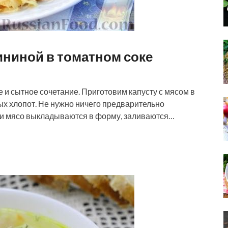
вининой в томатном соке
 и сытное сочетание. Приготовим капусту с мясом в
обых хлопот. Не нужно ничего предварительно
а и мясо выкладываются в форму, заливаются…