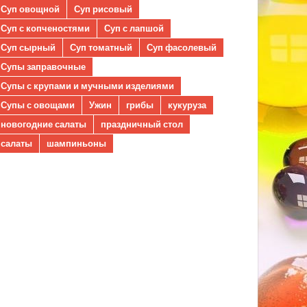
Суп овощной
Суп рисовый
Суп с копченостями
Суп с лапшой
Суп сырный
Суп томатный
Суп фасолевый
Супы заправочные
Супы с крупами и мучными изделиями
Супы с овощами
Ужин
грибы
кукуруза
новогодние салаты
праздничный стол
салаты
шампиньоны