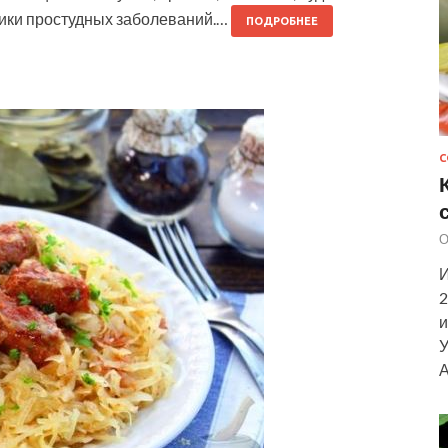
тики простудных заболеваний.…
ПОДРОБНЕЕ
С
О
И
2
и
У
А