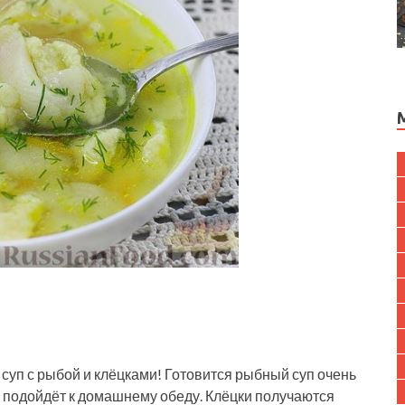
уп с рыбой и клёцками! Готовится рыбный суп очень
о подойдёт к домашнему обеду. Клёцки получаются