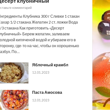
Десерт клубничный
ставьте комментарий
нгредиенты Клубника 300 г Сливки 1 стакан
ахар 1/2 стакана Желатин 2 ст. ложки Вода
/3 стакана Как приготовить «Десерт
лубничный» Берем желатин, заливаем
олодной кипяченой водой и убираем его в
торонку, где-то на час, чтобы он хорошенько
азбух. По…
Яблочный крамбл
12.01.2023
Паста Амосова
12.01.2023