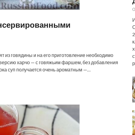
О
И
консервированными
С
2
к
х
т из говядины и на его приготовление необходимо
с
версию харчо — с говяжьим фаршем, без добавления
р
снока суп получается очень ароматным —…