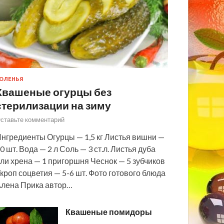
ОЛЕНЬЯ
Квашеные огурцы без
стерилизации на зиму
ставьте комментарий
нгредиенты Огурцы — 1,5 кг Листья вишни —
0 шт. Вода — 2 л Соль — 3 ст.л. Листья дуба
ли хрена — 1 пригоршня Чеснок — 5 зубчиков
кроп соцветия — 5-6 шт. Фото готового блюда
лена Прика автор…
Квашеные помидоры