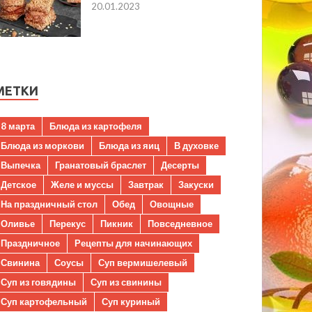
20.01.2023
МЕТКИ
8 марта
Блюда из картофеля
Блюда из моркови
Блюда из яиц
В духовке
Выпечка
Гранатовый браслет
Десерты
Детское
Желе и муссы
Завтрак
Закуски
На праздничный стол
Обед
Овощные
Оливье
Перекус
Пикник
Повседневное
Праздничное
Рецепты для начинающих
Свинина
Соусы
Суп вермишелевый
Суп из говядины
Суп из свинины
Суп картофельный
Суп куриный