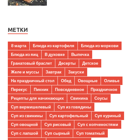
МЕТКИ
8 марта
Блюда из картофеля
Блюда из моркови
Блюда из яиц
В духовке
Выпечка
Гранатовый браслет
Десерты
Детское
Желе и муссы
Завтрак
Закуски
На праздничный стол
Обед
Овощные
Оливье
Перекус
Пикник
Повседневное
Праздничное
Рецепты для начинающих
Свинина
Соусы
Суп вермишелевый
Суп из говядины
Суп из свинины
Суп картофельный
Суп куриный
Суп овощной
Суп рисовый
Суп с копченостями
Суп с лапшой
Суп сырный
Суп томатный