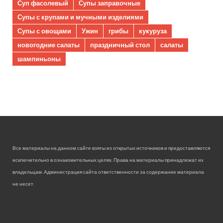
Суп фасолевый
Супы заправочные
Супы с крупами и мучными изделиями
Супы с овощами
Ужин
грибы
кукуруза
новогодние салаты
праздничный стол
салаты
шампиньоны
Все материалы на данном сайте взяты из открытых источников и предоставляются
исключительно в ознакомительных целях. Права на материалы принадлежат их
владельцам. Администрация сайта ответственности за содержание материала
не несет.