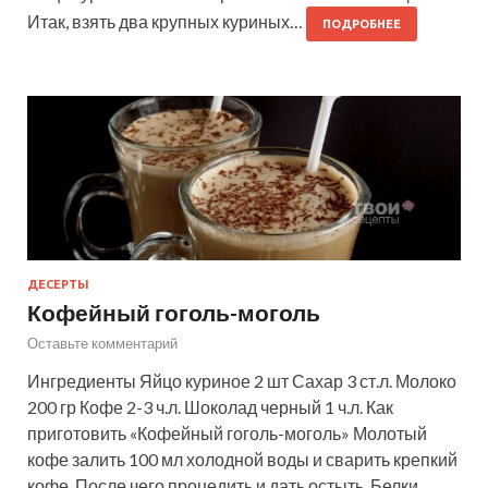
Итак, взять два крупных куриных…
ПОДРОБНЕЕ
ДЕСЕРТЫ
Кофейный гоголь-моголь
Оставьте комментарий
Ингредиенты Яйцо куриное 2 шт Сахар 3 ст.л. Молоко
200 гр Кофе 2-3 ч.л. Шоколад черный 1 ч.л. Как
приготовить «Кофейный гоголь-моголь» Молотый
кофе залить 100 мл холодной воды и сварить крепкий
кофе. После чего процедить и дать остыть. Белки…