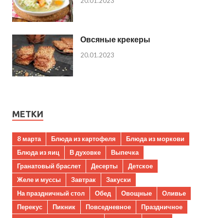
20.01.2023
Овсяные крекеры
20.01.2023
МЕТКИ
8 марта
Блюда из картофеля
Блюда из моркови
Блюда из яиц
В духовке
Выпечка
Гранатовый браслет
Десерты
Детское
Желе и муссы
Завтрак
Закуски
На праздничный стол
Обед
Овощные
Оливье
Перекус
Пикник
Повседневное
Праздничное