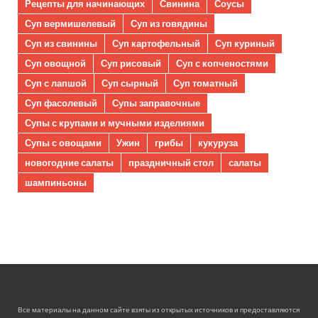
Рецепты для начинающих
Свинина
Соусы
Суп вермишелевый
Суп из говядины
Суп из свинины
Суп картофельный
Суп куриный
Суп овощной
Суп рисовый
Суп с копченостями
Суп с лапшой
Суп сырный
Суп томатный
Суп фасолевый
Супы заправочные
Супы с крупами и мучными изделиями
Супы с овощами
Ужин
грибы
кукуруза
новогодние салаты
праздничный стол
салаты
шампиньоны
Все материалы на данном сайте взяты из открытых источников и предоставляются