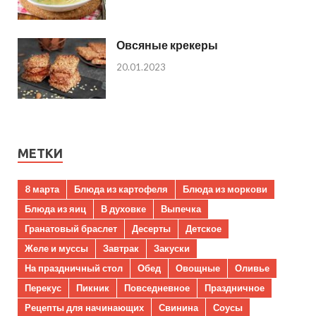
Овсяные крекеры
20.01.2023
МЕТКИ
8 марта
Блюда из картофеля
Блюда из моркови
Блюда из яиц
В духовке
Выпечка
Гранатовый браслет
Десерты
Детское
Желе и муссы
Завтрак
Закуски
На праздничный стол
Обед
Овощные
Оливье
Перекус
Пикник
Повседневное
Праздничное
Рецепты для начинающих
Свинина
Соусы