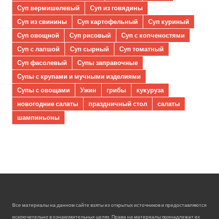
Суп вермишелевый
Суп из говядины
Суп из свинины
Суп картофельный
Суп куриный
Суп овощной
Суп рисовый
Суп с копченостями
Суп с лапшой
Суп сырный
Суп томатный
Суп фасолевый
Супы заправочные
Супы с крупами и мучными изделиями
Супы с овощами
Ужин
грибы
кукуруза
новогодние салаты
праздничный стол
салаты
шампиньоны
Все материалы на данном сайте взяты из открытых источников и предоставляются
исключительно в ознакомительных целях. Права на материалы принадлежат их