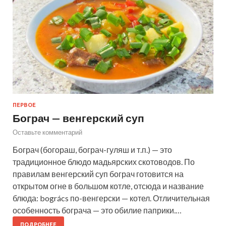
ПЕРВОЕ
Бограч — венгерский суп
Оставьте комментарий
Бограч (богораш, бограч-гуляш и т.п.) — это
традиционное блюдо мадьярских скотоводов. По
правилам венгерский суп бограч готовится на
открытом огне в большом котле, отсюда и название
блюда: bogrács по-венгерски — котел. Отличительная
особенность бограча — это обилие паприки.…
ПОДРОБНЕЕ