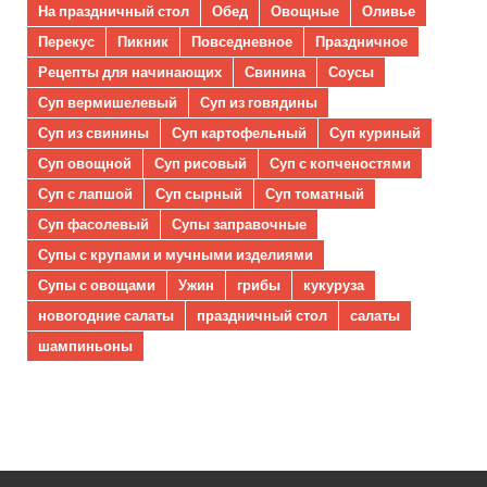
На праздничный стол
Обед
Овощные
Оливье
Перекус
Пикник
Повседневное
Праздничное
Рецепты для начинающих
Свинина
Соусы
Суп вермишелевый
Суп из говядины
Суп из свинины
Суп картофельный
Суп куриный
Суп овощной
Суп рисовый
Суп с копченостями
Суп с лапшой
Суп сырный
Суп томатный
Суп фасолевый
Супы заправочные
Супы с крупами и мучными изделиями
Супы с овощами
Ужин
грибы
кукуруза
новогодние салаты
праздничный стол
салаты
шампиньоны