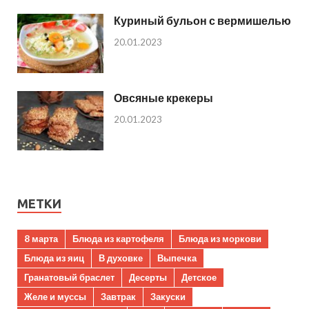
Куриный бульон с вермишелью
20.01.2023
Овсяные крекеры
20.01.2023
МЕТКИ
8 марта
Блюда из картофеля
Блюда из моркови
Блюда из яиц
В духовке
Выпечка
Гранатовый браслет
Десерты
Детское
Желе и муссы
Завтрак
Закуски