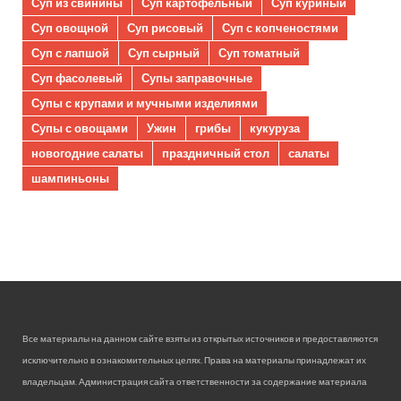
Суп из свинины
Суп картофельный
Суп куриный
Суп овощной
Суп рисовый
Суп с копченостями
Суп с лапшой
Суп сырный
Суп томатный
Суп фасолевый
Супы заправочные
Супы с крупами и мучными изделиями
Супы с овощами
Ужин
грибы
кукуруза
новогодние салаты
праздничный стол
салаты
шампиньоны
Все материалы на данном сайте взяты из открытых источников и предоставляются
исключительно в ознакомительных целях. Права на материалы принадлежат их
владельцам. Администрация сайта ответственности за содержание материала