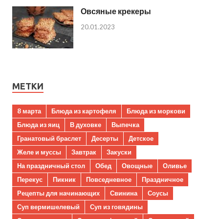
Овсяные крекеры
20.01.2023
МЕТКИ
8 марта
Блюда из картофеля
Блюда из моркови
Блюда из яиц
В духовке
Выпечка
Гранатовый браслет
Десерты
Детское
Желе и муссы
Завтрак
Закуски
На праздничный стол
Обед
Овощные
Оливье
Перекус
Пикник
Повседневное
Праздничное
Рецепты для начинающих
Свинина
Соусы
Суп вермишелевый
Суп из говядины