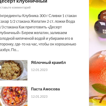
Десерт клубничный
ставьте комментарий
нгредиенты Клубника 300 г Сливки 1 стакан
ахар 1/2 стакана Желатин 2 ст. ложки Вода
/3 стакана Как приготовить «Десерт
лубничный» Берем желатин, заливаем
олодной кипяченой водой и убираем его в
торонку, где-то на час, чтобы он хорошенько
азбух. По…
Яблочный крамбл
12.01.2023
Паста Амосова
12.01.2023