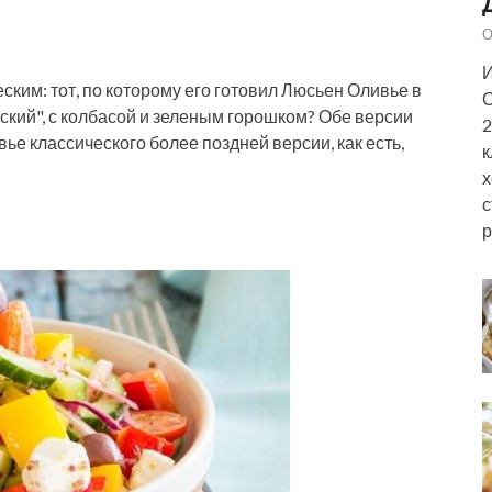
О
И
ским: тот, по которому его готовил Люсьен Оливье в
С
ский", с колбасой и зеленым горошком? Обе версии
2
ье классического более поздней версии, как есть,
к
х
с
р