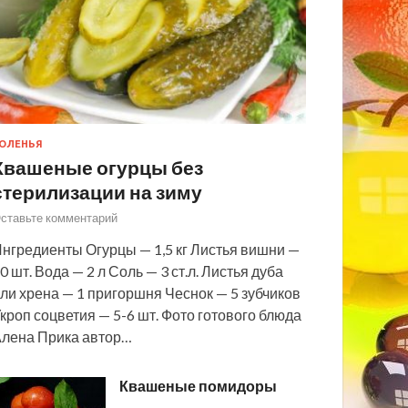
ОЛЕНЬЯ
Квашеные огурцы без
стерилизации на зиму
ставьте комментарий
нгредиенты Огурцы — 1,5 кг Листья вишни —
0 шт. Вода — 2 л Соль — 3 ст.л. Листья дуба
ли хрена — 1 пригоршня Чеснок — 5 зубчиков
кроп соцветия — 5-6 шт. Фото готового блюда
лена Прика автор…
Квашеные помидоры