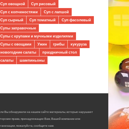
Суп овощной
Суп рисовый
Суп с копченостями
Суп с лапшой
Суп сырный
Суп томатный
Суп фасолевый
Супы заправочные
Супы с крупами и мучными изделиями
Супы с овощами
Ужин
грибы
кукуруза
новогодние салаты
праздничный стол
салаты
шампиньоны
сли Вы обнаружили на нашем сайте материалы, которые нарушают
вторские права, принадлежащие Вам, Вашей компании или
ганизации, пожалуйста, сообщите нам.