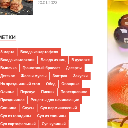
20.01.2023
МЕТКИ
8 марта
Блюда из картофеля
Блюда из моркови
Блюда из яиц
В духовке
Выпечка
Гранатовый браслет
Десерты
Детское
Желе и муссы
Завтрак
Закуски
На праздничный стол
Обед
Овощные
Оливье
Перекус
Пикник
Повседневное
Праздничное
Рецепты для начинающих
Свинина
Соусы
Суп вермишелевый
Суп из говядины
Суп из свинины
Суп картофельный
Суп куриный