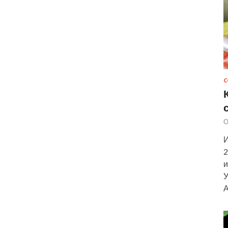
С
О
И
2
и
У
А