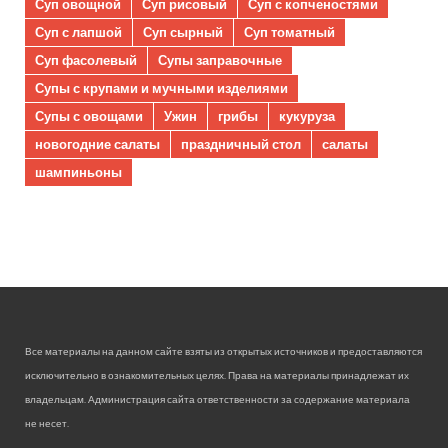
Суп овощной
Суп рисовый
Суп с копченостями
Суп с лапшой
Суп сырный
Суп томатный
Суп фасолевый
Супы заправочные
Супы с крупами и мучными изделиями
Супы с овощами
Ужин
грибы
кукуруза
новогодние салаты
праздничный стол
салаты
шампиньоны
Все материалы на данном сайте взяты из открытых источников и предоставляются
исключительно в ознакомительных целях. Права на материалы принадлежат их
владельцам. Администрация сайта ответственности за содержание материала
не несет.