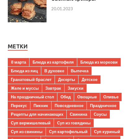
20.01.2023
МЕТКИ
8 марта
Блюда из картофеля
Блюда из моркови
Блюда из яиц
В духовке
Выпечка
Гранатовый браслет
Десерты
Детское
Желе и муссы
Завтрак
Закуски
На праздничный стол
Обед
Овощные
Оливье
Перекус
Пикник
Повседневное
Праздничное
Рецепты для начинающих
Свинина
Соусы
Суп вермишелевый
Суп из говядины
Суп из свинины
Суп картофельный
Суп куриный